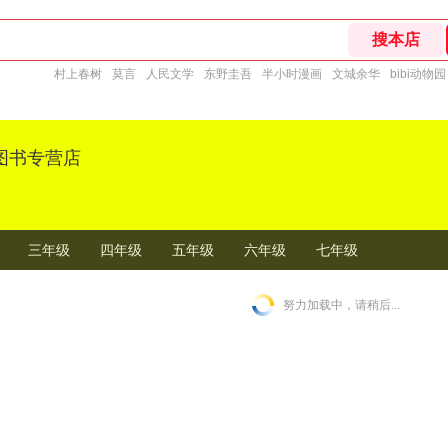
村上春树
莫言
人民文学
东野圭吾
半小时漫画
文城余华
bibi动物园
图书专营店
三年级
四年级
五年级
六年级
七年级
努力加载中，请稍后...