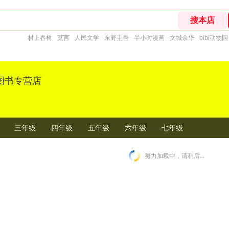
村上春树
莫言
人民文学
东野圭吾
半小时漫画
文城余华
bibi动物园
图书专营店
三年级
四年级
五年级
六年级
七年级
努力加载中，请稍后...