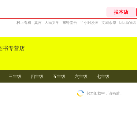
村上春树
莫言
人民文学
东野圭吾
半小时漫画
文城余华
bibi动物园
图书专营店
三年级
四年级
五年级
六年级
七年级
努力加载中，请稍后...